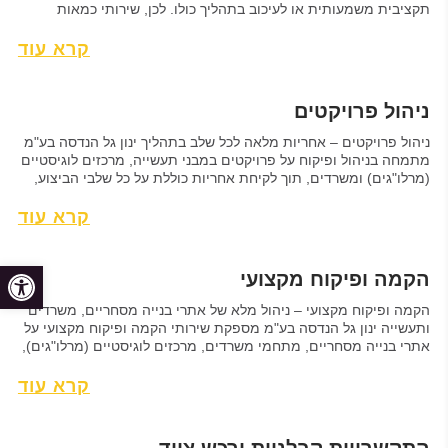
תקציבית משמעותית או לעיכוב בתהליך כולו. לכן, שירותי כמאות
מקצועיים הפכו בשנים האחרונות לכלי ניהולי חיוני ומרכזי בכל פרויקט
בנייה – מהשלב הראשוני של תכנון, דרך המכרזים ועד להשלמת
קרא עוד
העבודות בשטח. ינון גל הנדסה בע"מ...
ניהול פרויקטים
ניהול פרויקטים – אחריות מלאה לכל שלב בתהליך ינון גל הנדסה בע"מ
מתמחה בניהול ופיקוח על פרויקטים במבני תעשייה, מרכזים לוגיסטיים
(מרלו"גים) ומשרדים, תוך לקיחת אחריות כוללת על כל שלבי הביצוע,
מהתכנון הראשוני ועד להשלמת הפרויקט. אנו פועלים מתוך מחויבות
להבטחת ניהול מקצועי, קפדני ויעיל, תוך עמידה בלוחות הזמנים
קרא עוד
והתקציב שנקבעו מראש. תכנון והכנת נוהלי...
פתח
הקמה ופיקוח מקצועי
הקמה ופיקוח מקצועי – ניהול מלא של אתרי בנייה מסחריים, משרדים
ותעשייה ינון גל הנדסה בע"מ מספקת שירותי הקמה ופיקוח מקצועי על
אתרי בנייה מסחריים, מתחמי משרדים, מרכזים לוגיסטיים (מרלו"גים),
מבני תעשייה ומפעלים. ניהול נכון של אתר בנייה מחייב שליטה מלאה
בכל שלבי הפרויקט, החל מתכנון ופיקוח על העבודות ועד קבלת המבנה
קרא עוד
ותעודות הגמר. הניסיון...
התקשרויות קבלניות ורכש ציוד