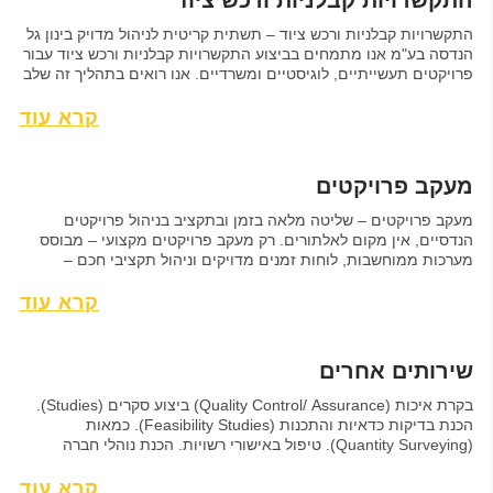
התקשרויות קבלניות ורכש ציוד – תשתית קריטית לניהול מדויק בינון גל
הנדסה בע"מ אנו מתמחים בביצוע התקשרויות קבלניות ורכש ציוד עבור
פרויקטים תעשייתיים, לוגיסטיים ומשרדיים. אנו רואים בתהליך זה שלב
אסטרטגי המשלב ניהול רכש, אפיון ציוד, וחתימה על חוזים עם קבלנים
וספקים. ההתנהלות מבוססת על ידע הנדסי, ניסיון רב והקפדה על תקני
קרא עוד
איכות ובטיחות. כל...
מעקב פרויקטים
מעקב פרויקטים – שליטה מלאה בזמן ובתקציב בניהול פרויקטים
הנדסיים, אין מקום לאלתורים. רק מעקב פרויקטים מקצועי – מבוסס
מערכות ממוחשבות, לוחות זמנים מדויקים וניהול תקציבי חכם –
מבטיחים עמידה ביעדים. בינון גל הנדסה בע"מ אנו מנהלים פרויקטים
בעזרת תשתיות מתקדמות, ליווי הנדסי מלא וכלים חכמים לניהול
קרא עוד
פרויקטים, כדי להבטיח שכל שלב יתבצע בדיוק כפי...
שירותים אחרים
בקרת איכות (Quality Control/ Assurance) ביצוע סקרים (Studies).
הכנת בדיקות כדאיות והתכנות (Feasibility Studies). כמאות
(Quantity Surveying). טיפול באישורי רשויות. הכנת נוהלי חברה
(Procedures). הכנת קדם פרויקט (Pre Project) ופרוגרמה.
קרא עוד