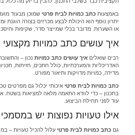
תקציבית כבר בשלבי התכנון, להבין בדיוק מה כלול ב
באמצעות
כתב כמויות לבית פרטי
שמוכן מבעוד מועד,
יתרון נוסף הוא היכולת לבצע מכרזים בצורה הוגנת ו
או השערות. מדובר בכלי שמייצר סדר, שקיפות וחיסכו
איך עושים כתב כמויות מקצועי 
רבים שואלים
איך עושים כתב כמויות
נכון – והתשובה
האדריכליות והמערכתיות, כולל חתכים, חזיתות, תכניו
מדידה, כמויות מדויקות ותיאור מפורט.
כתב כמויות לבית פרטי
איכותי יכלול גם מפרטים טכנ
בתכנון – כדי לוודא התאמה מלאה למציאות בשטח. אדר
עוד לפני תחילת הביצוע.
אילו טעויות נפוצות יש במסמכי 
גם
כתב כמויות לבית פרטי
עלול להכיל טעויות – במיו