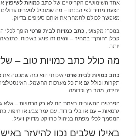
אחד השימושים הקריטיים של
כתב כמויות לשיפוץ
או 
הצעת מחיר לפי הבנתו – מה שמוביל לפערים גדולים ב
מאפשר לכולם לתמחר את אותם סעיפים בדיוק.
במכרז מקצועי,
כתב כמויות לבית פרטי
הופך לכלי הש
קבלן "חותך" במחיר – והאם זה פוגע באיכות. כתוצא
יותר.
מה כולל כתב כמויות טוב – שלד
כתב כמויות לבית פרטי
איכותי הוא כזה שמכסה את כל
תקרות וכולל גם את כל מערכות החשמל, האינסטלציה, 
יחידה, מטר רץ וכדומה.
הפרטים החשובים באמת הם לא רק הכמויות – אלא גם א
גרסאות – עם או בלי בידוד, עם גמר צבע או חיפוי. כ
המסמך לכלי מפתח בניהול פרויקט מדויק ויעיל.
באילו שלבים נכון להיעזר באיש